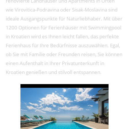
renovierte Landhäuser und Apartments in Orten
wie Virovitica-Podravina oder Sisak-Moslavina sind
ideale Ausgangspunkte für Naturliebhaber. Mit über
1200 Optionen für Ferienhäuser mit Swimmingpool
in Kroatien wird es Ihnen leicht fallen, das perfekte
Ferienhaus für Ihre Bedürfnisse auszuwählen. Egal,
ob Sie mit Familie oder Freunden reisen, Sie können
einen Aufenthalt in Ihrer Privatunterkunft in
Kroatien genießen und stilvoll entspannen.