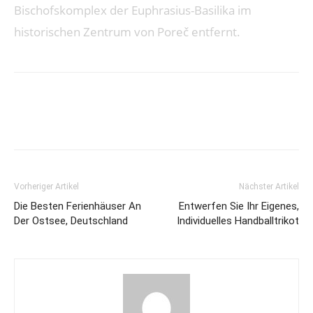
Bischofskomplex der Euphrasius-Basilika im
historischen Zentrum von Poreč entfernt.
Vorheriger Artikel
Nächster Artikel
Die Besten Ferienhäuser An
Entwerfen Sie Ihr Eigenes,
Der Ostsee, Deutschland
Individuelles Handballtrikot