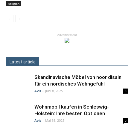
Religion
- Advertisement -
Latest article
Skandinavische Möbel von noor disain
für ein nordisches Wohngefühl
Avis
-
Juni 8, 2025
0
Wohnmobil kaufen in Schleswig-
Holstein: Ihre besten Optionen
Avis
-
Mai 31, 2025
0