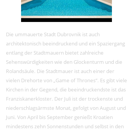
Die ummauerte Stadt Dubrovnik ist auch
architektonisch beeindruckend und ein Spaziergang
entlang der Stadtmauern bietet zahlreiche
Sehenswürdigkeiten wie den Glockenturm und die
Rolandsäule. Die Stadtmauer ist auch einer der
vielen Drehorte von „Game of Thrones“. Es gibt viele
Kirchen in der Gegend, die beeindruckendste ist das
Franziskanerkloster. Der Juli ist der trockenste und
niederschlagsärmste Monat, gefolgt von August und
Juni. Von April bis September genießt Kroatien
mindestens zehn Sonnenstunden und selbst in den