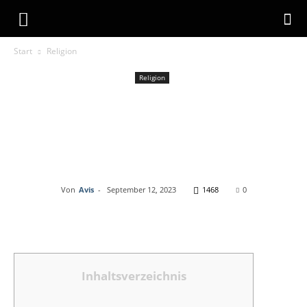
Zwoelff
Start
Religion
Religion
Kroatien
Ferienwohnungen:
Hausvermietung
Von
Avis
-
September 12, 2023
1468
0
Inhaltsverzeichnis