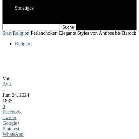
Sonstiges
Start
Religion
Perlenchoker: Elegante Styles von Antibes bis Barock
Religion
Perlenchoker: Elegante Styles von
Antibes bis Barock
Von
Avis
-
Juni 24, 2024
1835
0
Facebook
Twitter
Google+
Pinterest
WhatsApp